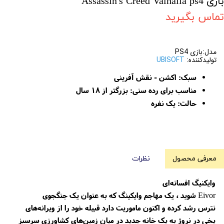
بازی Assassin's Creed Valhalla ps4
تماس بگیرید
مدل:بازی PS4
تولیدکننده:
UBISOFT
سبک: اکشن - نقش آفرینی
مناسب برای رده سنی: بزرگتر از ۱۸ سال
حالت:
یک نفره
معرفی محصول
نظرات
وایکنیگ افسانه‌ای
Eivor شوید ، یک مهاجم وایکینگ که به عنوان یک جنگجوی
نترس رشد کرده و اکنون ماموریت دارد قبیله خود را از ویرانه‌های
یخی در نروژ به یک خانه جدید در میان زمین‌های کشاورزی سرسبز