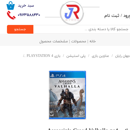
سبد خرید
۰
حساب کاربری من
09123588430
رود
/
ثبت نام
تغییر گذر واژه
جستجو
سفارشات
خانه | محصولات | مشخصات محصول
خروج از حساب کاربری
جهان رایان
عناوین بازی
پلی استیشن
بازی PLAYSTATION 4
بازی Assassin's Creed Valhalla ps4