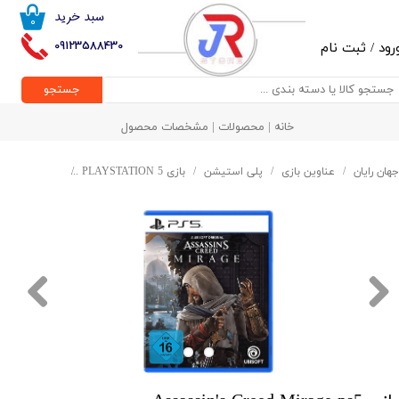
سبد خرید
۰
حساب کاربری من
09123588430
رود
/
ثبت نام
تغییر گذر واژه
جستجو
سفارشات
خانه | محصولات | مشخصات محصول
خروج از حساب کاربری
جهان رایان
عناوین بازی
پلی استیشن
بازی PLAYSTATION 5
بازی Assassin's Creed Mirage ps5