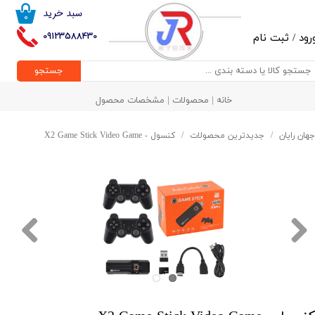
سبد خرید
۰
حساب کاربری من
09123588430
رود
/
ثبت نام
تغییر گذر واژه
جستجو
سفارشات
خانه | محصولات | مشخصات محصول
خروج از حساب کاربری
جهان رایان
جدیدترین محصولات
کنسول - X2 Game Stick Video Game