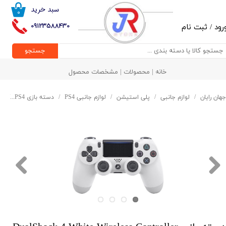
سبد خرید
۰
حساب کاربری من
09123588430
رود
/
ثبت نام
تغییر گذر واژه
جستجو
سفارشات
خانه | محصولات | مشخصات محصول
خروج از حساب کاربری
جهان رایان
لوازم جانبی
پلی استیشن
لوازم جانبی PS4
دسته بازی PS4
دسته با