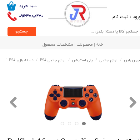
سبد خرید
۰
حساب کاربری من
09123588430
رود
/
ثبت نام
تغییر گذر واژه
جستجو
سفارشات
خانه | محصولات | مشخصات محصول
خروج از حساب کاربری
جهان رایان
لوازم جانبی
پلی استیشن
لوازم جانبی PS4
دسته بازی PS4
دسته باز