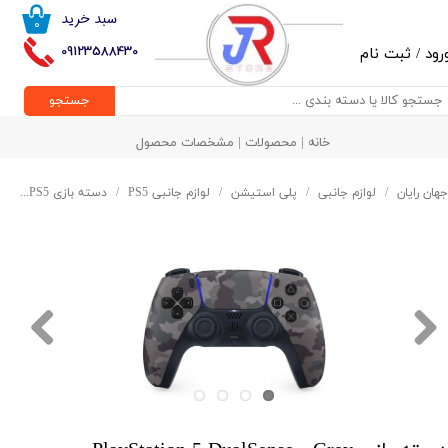
سبد خرید
۰
حساب کاربری من
09123588430
رود
/
ثبت نام
تغییر گذر واژه
جستجو
سفارشات
خانه | محصولات | مشخصات محصول
خروج از حساب کاربری
جهان رایان
لوازم جانبی
پلی استیشن
لوازم جانبی PS5
دسته بازی PS5
دسته باز