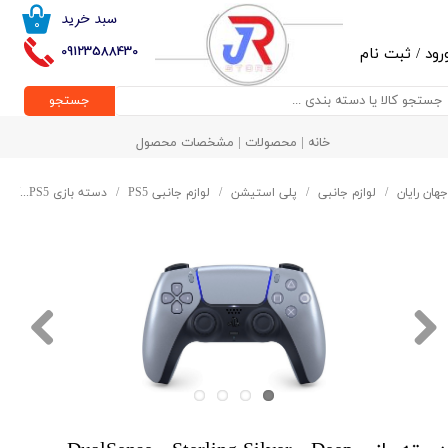
سبد خرید
۰
حساب کاربری من
09123588430
رود
/
ثبت نام
تغییر گذر واژه
جستجو
سفارشات
خانه | محصولات | مشخصات محصول
خروج از حساب کاربری
جهان رایان
لوازم جانبی
پلی استیشن
لوازم جانبی PS5
دسته بازی PS5
دسته بازی