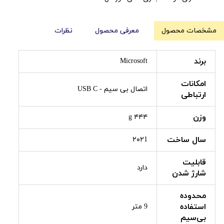
مشخصات محصول
معرفی محصول
نظرات
برند
Microsoft
امکانات
اتصال بی سیم - USB C
ارتباطی
وزن
۴۴۴ g
سال ساخت
۲۰۲1
قابلیت
دارد
شارژ شدن
محدوده
استفاده
9 متر
بی‌سیم