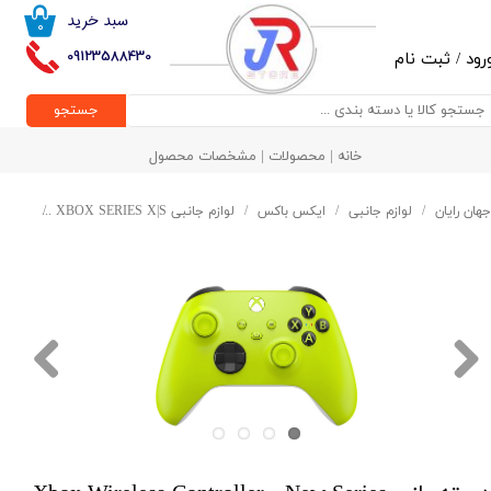
سبد خرید
۰
حساب کاربری من
09123588430
رود
/
ثبت نام
تغییر گذر واژه
جستجو
سفارشات
خانه | محصولات | مشخصات محصول
خروج از حساب کاربری
جهان رایان
لوازم جانبی
ایکس باکس
لوازم جانبی XBOX SERIES X|S
دسته بازی s