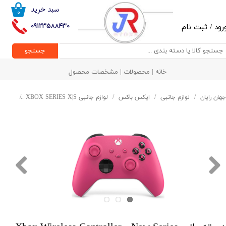
سبد خرید
۰
حساب کاربری من
09123588430
رود
/
ثبت نام
تغییر گذر واژه
جستجو
سفارشات
خانه | محصولات | مشخصات محصول
خروج از حساب کاربری
جهان رایان
لوازم جانبی
ایکس باکس
لوازم جانبی XBOX SERIES X|S
دسته بازی s