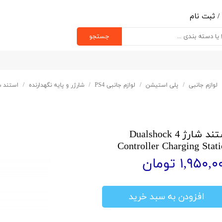
/
ثبت نام
ب کاربری من
جستجو
یر گذر واژه
رشات
لوازم جانبی
پلی استیشن
لوازم جانبی PS4
شارژر و پایه نگهدارنده
استند شارژ ler Charging Station
ج از حساب کاربری
استند شارژ Dualshock 4
Controller Charging Stat
۱,۹۵۰, تومان
افزودن به سبد خرید