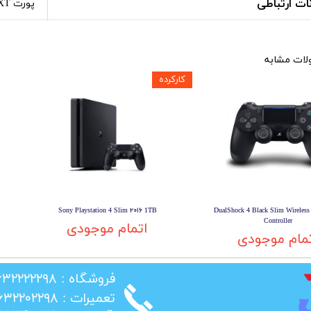
نات ارتباطی
پورت EXT
ات مشابه
کارکرده
دسته بازی DualShock 4 Black Slim Wireless
Sony Playstation 4 Slim ۲۰۱۶ 1TB
Controller
اتمام موجودی
مام موجودی
​فروشگاه : ۰۲۶۳۲۲۲۲۲۹۸
​تعمیرات : ۰۲۶۳۲۲۰۲۲۹۸