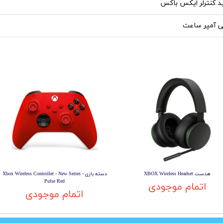
 کنترلر ایکس باکس
هدست XBOX Wireless Headset
دسته بازی Xbox Wireless Controller - New Series -
Pulse Red
اتمام موجودی
اتمام موجودی