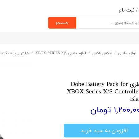
/
ثبت نام
ب کاربری من
جستجو
یر گذر واژه
رشات
لوازم جانبی
ایکس باکس
لوازم جانبی XBOX SERIES X|S
شارژر و پایه نگهدار
ج از حساب کاربری
باطری Dobe Battery Pack for
XBOX Series X/S Controlle
Bla
۱,۲۰۰, تومان
افزودن به سبد خرید