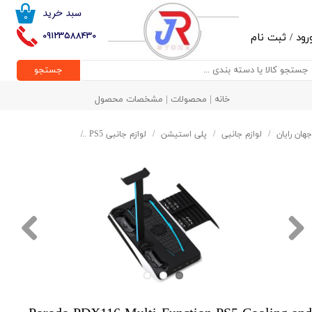
سبد خرید
۰
حساب کاربری من
09123588430
رود
/
ثبت نام
تغییر گذر واژه
جستجو
سفارشات
خانه | محصولات | مشخصات محصول
خروج از حساب کاربری
جهان رایان
لوازم جانبی
پلی استیشن
لوازم جانبی PS5
شارژر و پایه نگهدارنده