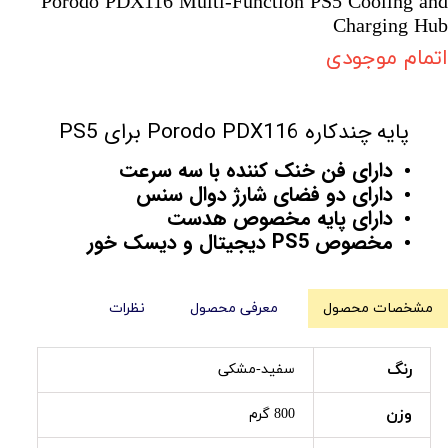
Porodo PDX116 Multi-Function PS5 Cooling and
Charging Hub
اتمام موجودی
پایه چندکاره Porodo PDX116 برای PS5
دارای فن خنک کننده با سه سرعت
دارای دو فضای شارژ دوال سنس
دارای پایه مخصوص هدست
مخصوص PS5 دیجیتال و دیسک خور
مشخصات محصول
معرفی محصول
نظرات
رنگ
سفید-مشکی
وزن
800 گرم