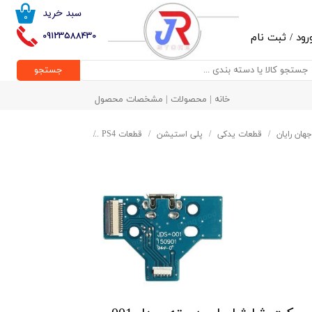
سبد خرید
۰
حساب کاربری من
09123588430
رود
/
ثبت نام
تغییر گذر واژه
جستجو
سفارشات
خانه | محصولات | مشخصات محصول
خروج از حساب کاربری
جهان رایان
قطعات یدکی
پلی استیشن
قطعات PS4
سوکت شارژ اصلی دسته -مد