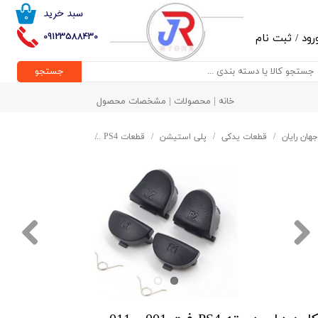
سبد خرید
۰
حساب کاربری من
09123588430
رود
/
ثبت نام
تغییر گذر واژه
جستجو
سفارشات
خانه | محصولات | مشخصات محصول
خروج از حساب کاربری
جهان رایان
قطعات یدکی
پلی استیشن
قطعات PS4
کلید های دسته PS4-فت 001 و 011