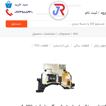
سبد خرید
۰
حساب کاربری من
09123588430
رود
/
ثبت نام
تغییر گذر واژه
جستجو
سفارشات
خانه | محصولات | مشخصات محصول
خروج از حساب کاربری
جهان رایان
قطعات یدکی
پلی استیشن
قطعات PS4
لنز اورجینال پلی استیشن ۴ مدل فت 490