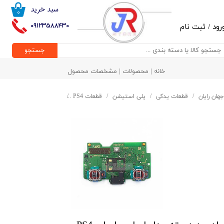
سبد خرید
۰
حساب کاربری من
09123588430
رود
/
ثبت نام
تغییر گذر واژه
جستجو
سفارشات
خانه | محصولات | مشخصات محصول
خروج از حساب کاربری
جهان رایان
قطعات یدکی
پلی استیشن
قطعات PS4
مادربرد دسته مدل اسلیم اص