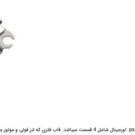
لنز کامل ps4 اورجینال شامل 4 قسمت میباشد. قاب فلزی ک