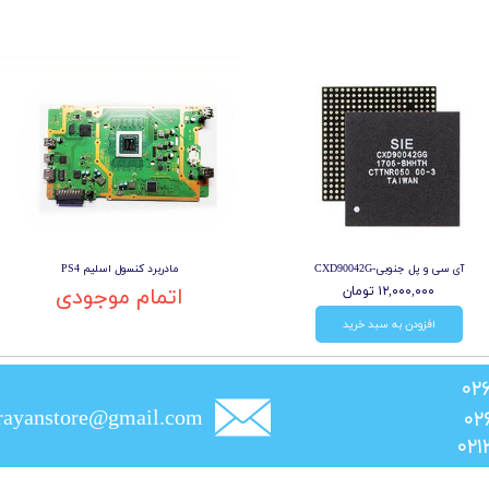
آی سی و پل جنوبی-CXD90042G
مادربرد کنسول اسلیم PS4
۱۲,۰۰۰,۰۰۰ تومان
اتمام موجودی
افزودن به سبد خرید
rayanstore@gmail.com