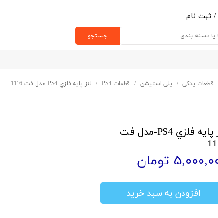
/
ثبت نام
ب کاربری من
جستجو
یر گذر واژه
رشات
قطعات یدکی
پلی استیشن
قطعات PS4
لنز پايه فلزي PS4-مدل فت 1116
ج از حساب کاربری
لنز پايه فلزي PS4-مدل فت
11
۵,۰۰۰, تومان
افزودن به سبد خرید