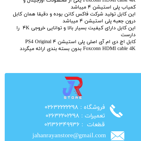
Foxconn HDMI cable 4K یکی از محصولات اورجینال و
کمیاب پلی استیشن ۴ میباشد
این کابل تولید شرکت فاکس کانن بوده و دقیقا همان کابل
درون جعبه پلی استیشن ۴ میباشد
این کابل دارای کیفیت بسیار بالا و توانایی خروجی ۴K را
دارست
کابل اچ دی ام آی اصلی پلی استیشن ۴ PS4 Original
Foxconn HDMI cable 4K بدون بسته بندی ارائه میگردد
​فروشگاه : ۰۲۶۳۲۲۲۲۲۹۸
​تعمیرات : ۰۲۶۳۲۲۰۲۲۹۸
​قطعات : ۰۲۱۳۶۳۴۹۹۳۶
jahanrayanstore@gmail.com