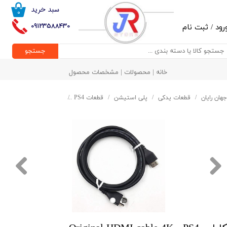
سبد خرید
۰
حساب کاربری من
09123588430
رود
/
ثبت نام
تغییر گذر واژه
جستجو
سفارشات
خانه | محصولات | مشخصات محصول
خروج از حساب کاربری
جهان رایان
قطعات یدکی
پلی استیشن
قطعات PS4
کابل - Original HDMI cable 4K - PS4