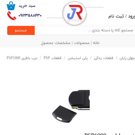
سبد خرید
۰
حساب کاربری من
09123588430
رود
/
ثبت نام
تغییر گذر واژه
جستجو
سفارشات
خانه | محصولات | مشخصات محصول
خروج از حساب کاربری
جهان رایان
قطعات یدکی
پلی استیشن
قطعات PSP
درب باطری PSP1000