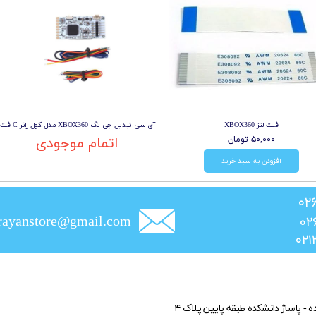
فلت لنز XBOX360
آی سی تبدیل جی تگ XBOX360 مدل کول رانر C فت
۵۰,۰۰۰ تومان
اتمام موجودی
افزودن به سبد خرید
rayanstore@gmail.com
ده - پاساژ دانشکده طبقه پایین پلاک ۴