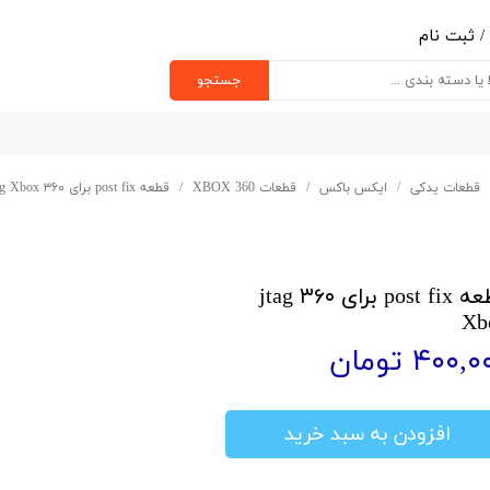
/
ثبت نام
ب کاربری من
جستجو
یر گذر واژه
رشات
قطعات یدکی
ایکس باکس
قطعات XBOX 360
قطعه post fix برای ۳۶۰ jtag Xbox
ج از حساب کاربری
قطعه post fix برای ۳۶۰ jtag
Xb
۴۰۰, تومان
افزودن به سبد خرید