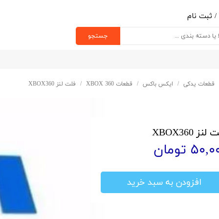
/
ثبت نام
ب کاربری من
جستجو
یر گذر واژه
رشات
قطعات یدکی
ایکس باکس
قطعات XBOX 360
فلت لنز XBOX360
ج از حساب کاربری
لنز XBOX360
۵۰, تومان
افزودن به سبد خرید