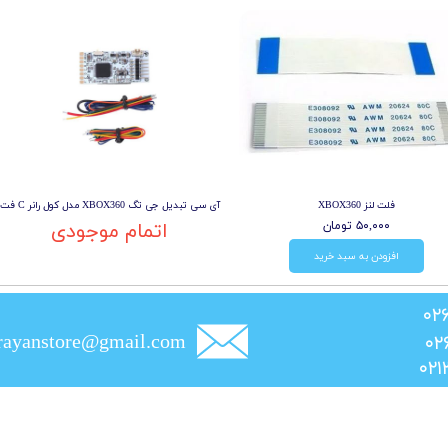
فلت لنز XBOX360
آی سی تبدیل جی تگ XBOX360 مدل کول رانر C فت
۵۰,۰۰۰ تومان
اتمام موجودی
افزودن به سبد خرید
rayanstore@gmail.com