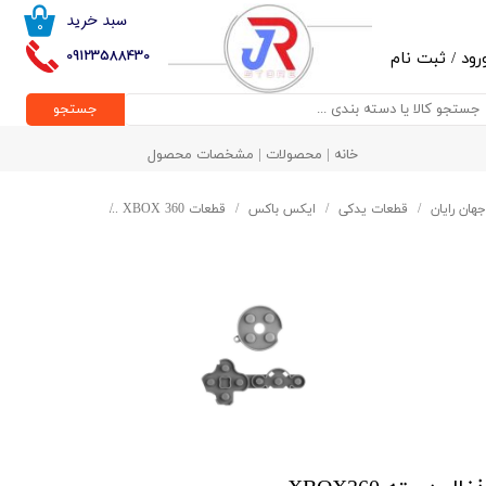
سبد خرید
۰
حساب کاربری من
09123588430
رود
/
ثبت نام
تغییر گذر واژه
جستجو
سفارشات
خانه | محصولات | مشخصات محصول
خروج از حساب کاربری
جهان رایان
قطعات یدکی
ایکس باکس
قطعات XBOX 360
ذغال دسته XBOX360