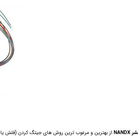
NAND
از بهترین و مرغوب ترین روش های جیتگ کردن (فلش یا هاردخور کردن کنسول) ایکس باکس 360 به حساب می اب