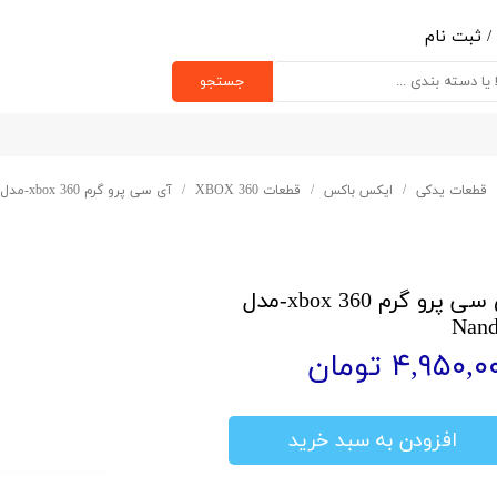
/
ثبت نام
ب کاربری من
جستجو
یر گذر واژه
رشات
قطعات یدکی
ایکس باکس
قطعات XBOX 360
آی سی پرو گرم xbox 360-مدل Nand x
ج از حساب کاربری
آی سی پرو گرم xbox 360-مدل
Nand
۴,۹۵۰, تومان
افزودن به سبد خرید