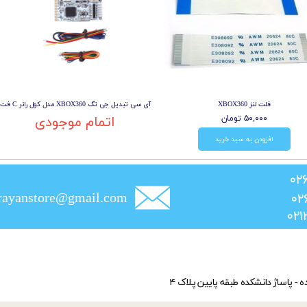
فلت لنز XBOX360
آی سی تبدیل جی تگ XBOX360 مدل کول رانر C فت
۵۰,۰۰۰ تومان
اتمام موجودی
افزودن به سبد خرید
rayanstore@gmail.com
ده - پاساژ دانشکده طبقه پایین پلاک ۴