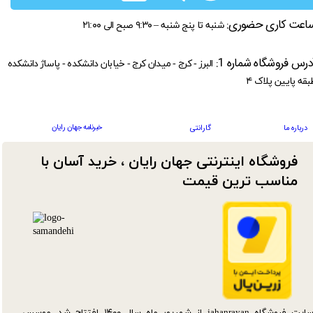
اعت کاری حضوری:
شنبه تا پنج شنبه – ۹:۳۰ صبح الی ۲۱:۰۰
درس فروشگاه شماره 1:
البرز - کرج - میدان کرج - خیابان دانشکده - پاساژ دانشکده
بقه پایین پلاک ۴
خبرنامه جهان رایان
درباره ما
گارانتی
فروشگاه اینترنتی جهان رایان ، خرید آسان با
مناسب ترین قیمت​​​​​​​
سایت فروشگاه jahanrayan از شهریور ماه سال ۱۴۰۰ افتتاح شد. موسس