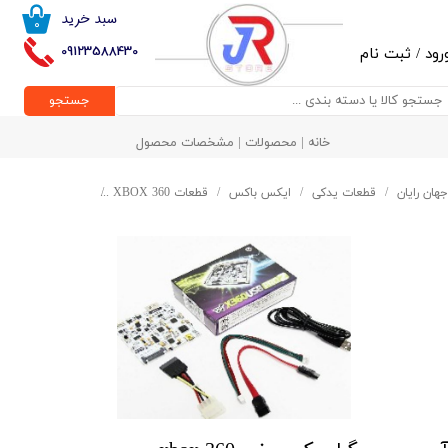
سبد خرید
۰
حساب کاربری من
09123588430
رود
/
ثبت نام
تغییر گذر واژه
جستجو
سفارشات
خانه | محصولات | مشخصات محصول
خروج از حساب کاربری
جهان رایان
قطعات یدکی
ایکس باکس
قطعات XBOX 360
آی سی پروگرامر کپی خور