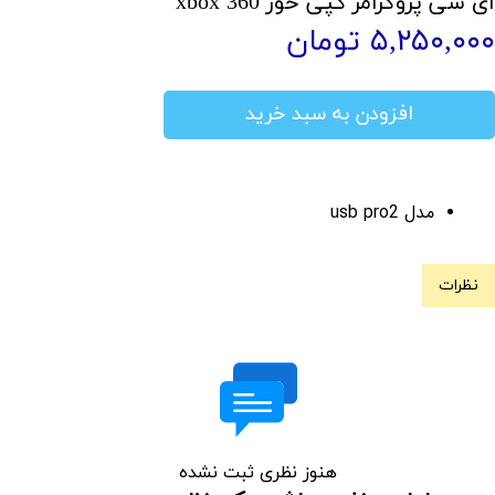
آی سی پروگرامر کپی خور xbox 360
۵,۲۵۰,۰۰۰ تومان
افزودن به سبد خرید
مدل usb pro2
نظرات
هنوز نظری ثبت نشده