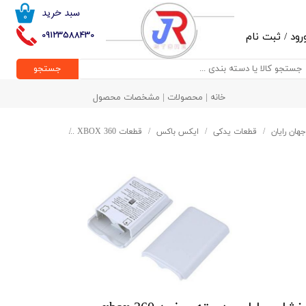
سبد خرید
۰
حساب کاربری من
09123588430
رود
/
ثبت نام
تغییر گذر واژه
جستجو
سفارشات
خانه | محصولات | مشخصات محصول
خروج از حساب کاربری
جهان رایان
قطعات یدکی
ایکس باکس
قطعات XBOX 360
خشاب باطري دسته سفید