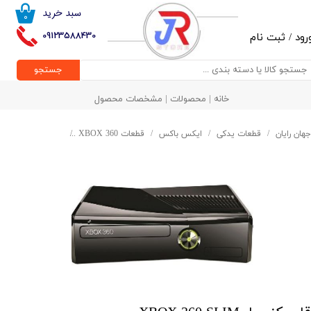
سبد خرید
۰
حساب کاربری من
09123588430
رود
/
ثبت نام
تغییر گذر واژه
جستجو
سفارشات
خانه | محصولات | مشخصات محصول
خروج از حساب کاربری
جهان رایان
قطعات یدکی
ایکس باکس
قطعات XBOX 360
قاب کنسول XBOX 360 SLIM