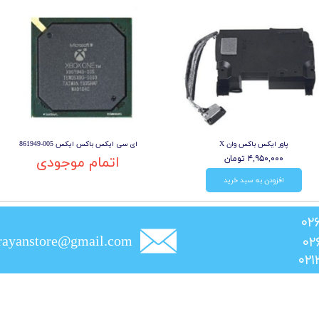
پاور ایکس باکس وان X
ای سی ایکس باکس ایکس 005-861949
۴,۹۵۰,۰۰۰ تومان
اتمام موجودی
افزودن به سبد خرید
rayanstore@gmail.com