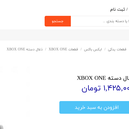
/
ثبت نام
ب کاربری من
جستجو
یر گذر واژه
رشات
قطعات یدکی
ایکس باکس
قطعات XBOX ONE
ذغال دسته XBOX ONE
ج از حساب کاربری
 دسته XBOX ONE
۱,۴۲۵, تومان
افزودن به سبد خرید