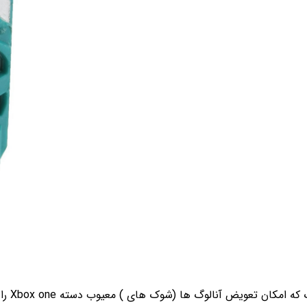
امکان تعویض آنالوگ ها (شوک های ) معیوب دسته Xbox one را براتون فراهم میکند.