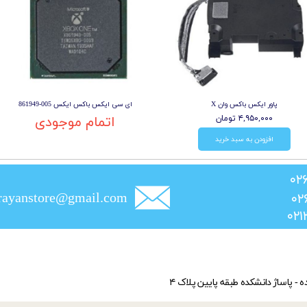
پاور ایکس باکس وان X
ای سی ایکس باکس ایکس 005-861949
۴,۹۵۰,۰۰۰ تومان
اتمام موجودی
افزودن به سبد خرید
rayanstore@gmail.com
ده - پاساژ دانشکده طبقه پایین پلاک ۴