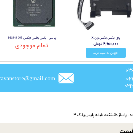
پاور ایکس باکس وان X
ای سی ایکس باکس ایکس 005-861949
۴,۹۵۰,۰۰۰ تومان
اتمام موجودی
افزودن به سبد خرید
rayanstore@gmail.com
ده - پاساژ دانشکده طبقه پایین پلاک ۴
​​​​​