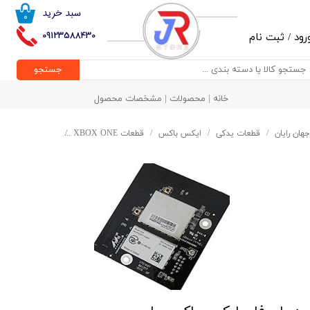
سبد خرید
۰
حساب کاربری من
09123588430
رود
/
ثبت نام
تغییر گذر واژه
جستجو
سفارشات
خانه | محصولات | مشخصات محصول
خروج از حساب کاربری
جهان رایان
قطعات یدکی
ایکس باکس
قطعات XBOX ONE
برد وای فای ایک