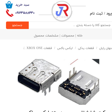
سبد خرید
۰
حساب کاربری من
09123588430
رود
/
ثبت نام
تغییر گذر واژه
جستجو
سفارشات
خانه | محصولات | مشخصات محصول
خروج از حساب کاربری
جهان رایان
قطعات یدکی
ایکس باکس
قطعات XBOX ONE
سوکت شارژ تای