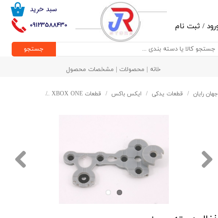
سبد خرید
۰
حساب کاربری من
09123588430
رود
/
ثبت نام
تغییر گذر واژه
جستجو
سفارشات
خانه | محصولات | مشخصات محصول
خروج از حساب کاربری
جهان رایان
قطعات یدکی
ایکس باکس
قطعات XBOX ONE
ذغال دسته سریز