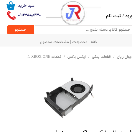
سبد خرید
۰
حساب کاربری من
09123588430
رود
/
ثبت نام
تغییر گذر واژه
جستجو
سفارشات
خانه | محصولات | مشخصات محصول
خروج از حساب کاربری
جهان رایان
قطعات یدکی
ایکس باکس
قطعات XBOX ONE
فن داخلی ایکس با