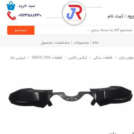
سبد خرید
۰
حساب کاربری من
09123588430
رود
/
ثبت نام
تغییر گذر واژه
جستجو
سفارشات
خانه | محصولات | مشخصات محصول
خروج از حساب کاربری
جهان رایان
قطعات یدکی
ایکس باکس
قطعات XBOX ONE
ابرویی x|s