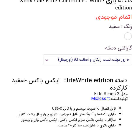
دسته بازی Xbox One Elite Controller - White
edition
اتمام موجودی
رنگ
: سفید
گارانتی دسته
۱۰ روز مهلت تست رایگان و اصالت کالا (اورجینال)
دسته EliteWhite edition ایکس باکس -سفید
کارکرده
مدل:Elite Series 2
تولیدکننده:
Microsoft
قابل اتصال به صورت بی‌سیم و با کابل USB-C
دارای دکمه‌ها و آنالوگ‌های قابل تعویض - دارای چهار پدال پشت کنترلر
سازگار با ایکس باکس سری ایکس باکس، ایکس باکس وان و ویندوز
دارای باتری با شارژدهی حداکثر ۴۰ ساعت