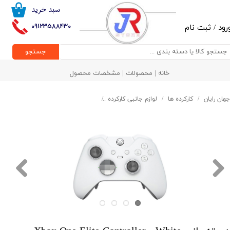
سبد خرید
۰
حساب کاربری من
09123588430
رود
/
ثبت نام
تغییر گذر واژه
جستجو
سفارشات
خانه | محصولات | مشخصات محصول
خروج از حساب کاربری
جهان رایان
کارکرده ها
لوازم جانبی کارکرده
دسته بازی Xbox One Elite Controller - White edition