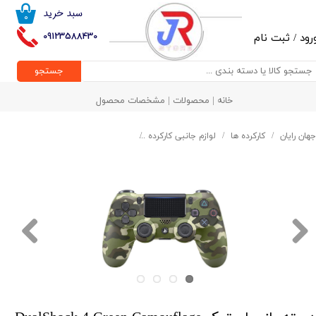
سبد خرید
۰
حساب کاربری من
09123588430
رود
/
ثبت نام
تغییر گذر واژه
جستجو
سفارشات
خانه | محصولات | مشخصات محصول
خروج از حساب کاربری
جهان رایان
کارکرده ها
لوازم جانبی کارکرده
دسته بازی استوک DualShock 4 Green Camouflage Wireless Controller