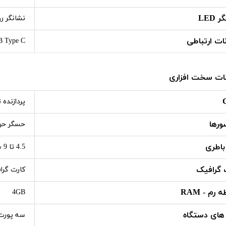
 LED
نشانگر روی Dock و on
نات ارتباطی
USB Type C - پورت LAN - پ
ت سخت افزاری
پردازنده 
رها
حسگر حرک
باطری
4.5 تا 9 ساعت با توجه به نوع بازی
 گرافیک
کارت گرا
 رم - RAM
4GB
 های دستگاه
سه پورت USB بلوتوث NFC پورت