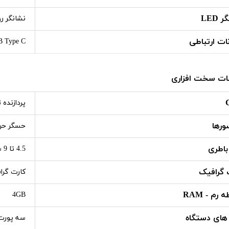
 LED
نشانگر روی Dock و on
نات ارتباطی
USB Type C - پورت LAN - پ
ت سخت افزاری
پردازنده 
رها
حسگر حرک
باطری
4.5 تا 9 ساعت با توجه به نوع بازی
 گرافیک
کارت گرا
 رم - RAM
4GB
 های دستگاه
سه پورت USB بلوتوث NFC پورت