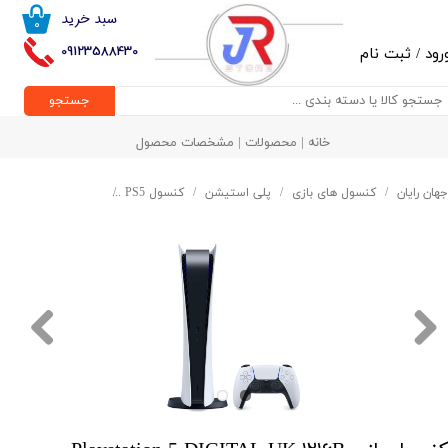
سبد خرید
۰
حساب کاربری من
09123588430
رود
/
ثبت نام
تغییر گذر واژه
جستجو
سفارشات
خانه | محصولات | مشخصات محصول
خروج از حساب کاربری
جهان رایان
کنسول های بازی
پلی استیشن
کنسول PS5
کنسول بازی Playstation 5 DIGITAL UK ۱۲۱۶B