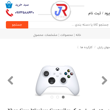
سبد خرید
۰
حساب کاربری من
09123588430
رود
/
ثبت نام
تغییر گذر واژه
جستجو
سفارشات
خانه | محصولات | مشخصات محصول
خروج از حساب کاربری
جهان رایان
کارکرده ها
دسته بازی استوک Xbox Core Wireless Controller - Robot White