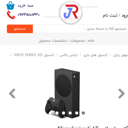
سبد خرید
۰
حساب کاربری من
09123588430
رود
/
ثبت نام
تغییر گذر واژه
جستجو
سفارشات
خانه | محصولات | مشخصات محصول
خروج از حساب کاربری
جهان رایان
کنسول های بازی
ایکس باکس
کنسول XBOX SERIES X|S
کنسول بازی T