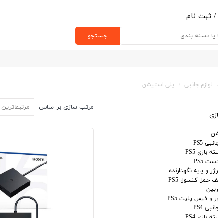
/
ثبت نام
ب کاربری من
جستجو
یر گذر واژه
رشات
لوازم جانبی
پلی استیشن
ج از حساب کاربری
مرتب سازی بر اساس
مرتبط‌ترین
زی
شن
نبی PS5
ه بازی PS5
ت PS5
ژر و پایه نگهدارنده
 حمل کنسول PS5
ربین
ر و فیس پلیت PS5
نبی PS4
ه بازی PS4