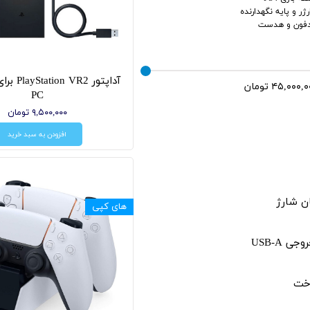
ژر و پایه نگهدارنده
فون و هدست
آداپتور R2
PC
۹,۵۰۰,۰۰۰ تومان
افزودن به سبد خرید
ن شارژ
های کپی
ی USB-A
خت