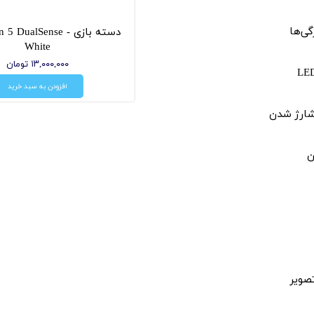
گی‌ها
دسته بازی  5 DualSense
White
۱۳,۰۰۰,۰۰۰ تومان
افزودن به سبد خرید
شارژ شدن
ن
صویر