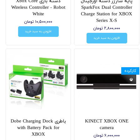
پایه شارژر دسته اورجینال
دسته بازی Xbox Core
Wireless Controller - Robot
SparkFox Dual Controller
White
Charge Station for XBOX
Series X-S
۱۰,۵۰۰,۰۰۰ تومان
۲,۸۰۰,۰۰۰ تومان
افزودن به سبد خرید
افزودن به سبد خرید
کارکرده
KINECT XBOX ONE
باطری Dobe Charging Dock
with Battery Pack for
camera
XBOX
۶,۰۰۰,۰۰۰ تومان